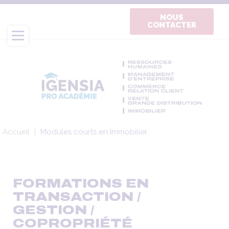
Aller
au
NOUS
CONTACTER
contenu
principal
Fil
Accueil
Modules courts en Immobilier
d'Ariane
FORMATIONS EN
TRANSACTION /
GESTION /
COPROPRIÉTÉ