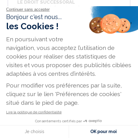
LE DROIT SUCCESSORAL
Durée
: 4 heures de formation en ligne
Tarifs
: 190 € net de taxe
Prochaines dates
: Formation accessible toute l'année
DÉCOUVREZ LE PROGRAMME
LES RÉGIMES MATRIMONIAUX
Durée
: 2 heures de formation en ligne
Tarifs
: 90 € net de taxe
Prochaines dates
: Formation accessible toute l'année
Nous contacter
DÉCOUVREZ LE PROGRAMME