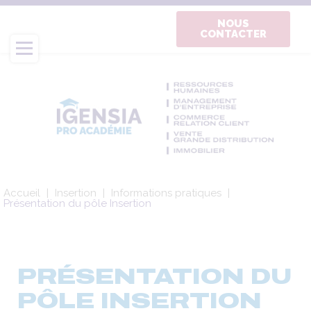
Aller
au
NOUS
CONTACTER
contenu
principal
Fil
Accueil
Insertion
Informations pratiques
d'Ariane
Présentation du pôle Insertion
PRÉSENTATION DU
PÔLE INSERTION