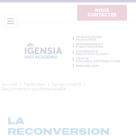
Aller
au
NOUS
CONTACTER
contenu
principal
Fil
Accueil
Particulier
Se reconvertir
d'Ariane
Reconversion professionnelle
LA
RECONVERSION