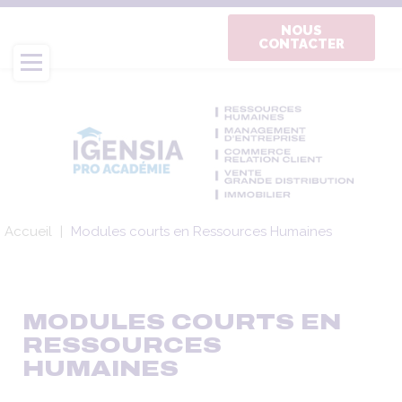
Aller
au
NOUS
CONTACTER
contenu
principal
Fil
Accueil
Modules courts en Ressources Humaines
d'Ariane
MODULES COURTS EN
RESSOURCES
HUMAINES