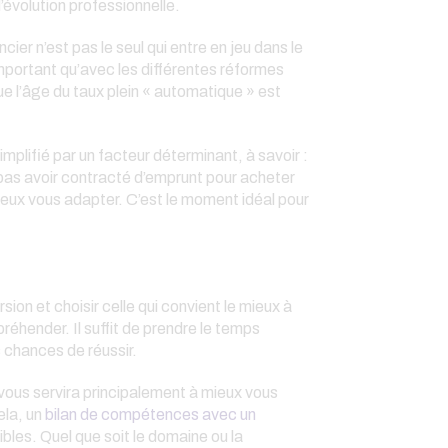
’évolution professionnelle.
cier n’est pas le seul qui entre en jeu dans le
 important qu’avec les différentes réformes
ue l’âge du taux plein « automatique » est
mplifié par un facteur déterminant, à savoir :
e pas avoir contracté d’emprunt pour acheter
ieux vous adapter. C’est le moment idéal pour
sion et choisir celle qui convient le mieux à
préhender. Il suffit de prendre le temps
s chances de réussir.
 vous servira principalement à mieux vous
ela, un
bilan de compétences avec un
sibles. Quel que soit le domaine ou la