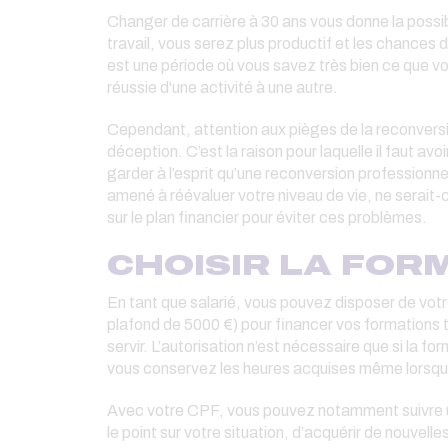
Changer de carrière à 30 ans vous donne la possib
travail, vous serez plus productif et les chances d
est une période où vous savez très bien ce que v
réussie d'une activité à une autre.
Cependant, attention aux pièges de la reconversi
déception. C’est la raison pour laquelle il faut av
garder à l’esprit qu’une reconversion professionn
amené à réévaluer votre niveau de vie, ne serait-
sur le plan financier pour éviter ces problèmes.
CHOISIR LA FOR
En tant que salarié, vous pouvez disposer de vot
plafond de 5000 €) pour financer vos formations t
servir. L’autorisation n’est nécessaire que si la f
vous conservez les heures acquises même lorsque
Avec votre CPF, vous pouvez notamment suivre u
le point sur votre situation, d’acquérir de nouve