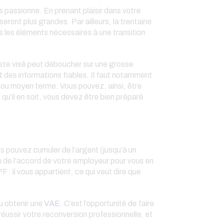
s passionne. En prenant plaisir dans votre
eront plus grandes. Par ailleurs, la trentaine
 les éléments nécessaires à une transition
oste visé peut déboucher sur une grosse
 et des informations fiables. Il faut notamment
t ou moyen terme. Vous pouvez, ainsi, être
qu’il en soit, vous devez être bien préparé
 pouvez cumuler de l’argent (jusqu’à un
n de l’accord de votre employeur pour vous en
F : il vous appartient, ce qui veut dire que
u obtenir une
VAE
. C’est l’opportunité de faire
éussir votre reconversion professionnelle, et