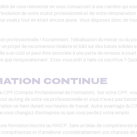
ilité de vous réinventer en vous consacrant à une carrière qui vou
'évolution de votre statut professionnel et de votre rémunération s
ous voulez tout en étant encore jeune. Vous disposez donc de tous
on professionnelle ! Notamment, l’idéalisation du métier ou du p
oir un projet de reconversion réaliste et bâti sur des bases solides
elle a un coût et peut être associée à une perte de revenus à cour
ce que temporairement. Etes-vous prêt à faire ce sacrifice ? Quoi 
MATION CONTINUE
re CPF (Compte Professionnel de Formation). Sur votre CPF, vous
out au long de votre vie professionnelle et vous n’avez pas besoi
ormation se tient durant vos heures de travail. Autre avantage du CP
 vous changez d’entreprise ou que vous perdez votre emploi.
ne formation inscrite au RNCP, faire un bilan de compétences o
lles compétences et d’améliorer considérablement vos chances de r