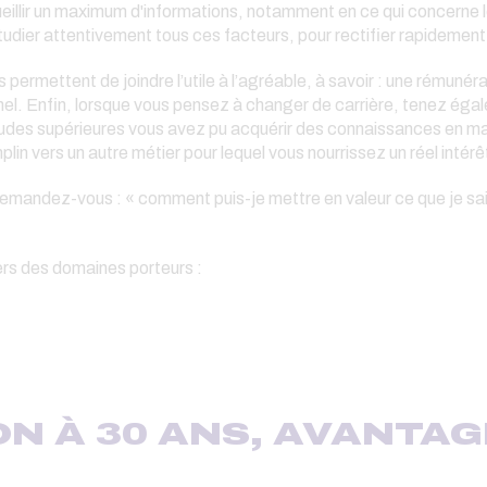
illir un maximum d'informations, notamment en ce qui concerne les
tudier attentivement tous ces facteurs, pour rectifier rapidement le
 permettent de joindre l’utile à l’agréable, à savoir : une rémunér
ionnel. Enfin, lorsque vous pensez à changer de carrière, tenez
tudes supérieures vous avez pu acquérir des connaissances en mar
n vers un autre métier pour lequel vous nourrissez un réel intérêt
emandez-vous : « comment puis-je mettre en valeur ce que je sai
vers des domaines porteurs :
N À 30 ANS, AVANTAG