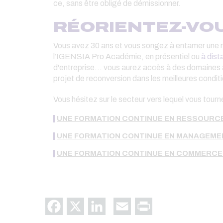
ce, sans être obligé de démissionner.
RÉORIENTEZ-VOU
Vous avez 30 ans et vous songez à entamer une re
l’IGENSIA Pro Académie, en présentiel ou
à dist
d'entreprise… vous aurez accès à des domaines a
projet de reconversion dans les meilleures condit
Vous hésitez sur le secteur vers lequel vous tour
UNE FORMATION CONTINUE EN RESSOURC
UNE FORMATION CONTINUE EN MANAGEME
UNE FORMATION CONTINUE EN COMMERCE 
Facebook
X
LinkedIn
Email
Print