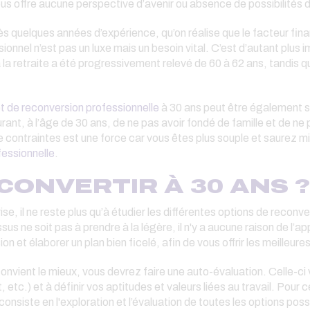
ous offre aucune perspective d’avenir ou absence de possibilités d
rès quelques années d’expérience, qu’on réalise que le facteur finan
ionnel n’est pas un luxe mais un besoin vital. C’est d’autant plus
 la retraite a été progressivement relevé de 60 à 62 ans, tandis q
t de reconversion professionnelle
à 30 ans peut être également si
rant, à l’âge de 30 ans, de ne pas avoir fondé de famille et de n
 contraintes est une force car vous êtes plus souple et saurez m
fessionnelle
.
ONVERTIR À 30 ANS ?
se, il ne reste plus qu’à étudier les différentes options de reconver
us ne soit pas à prendre à la légère, il n'y a aucune raison de l’ap
n et élaborer un plan bien ficelé, afin de vous offrir les meilleure
onvient le mieux, vous devrez faire une auto-évaluation. Celle-ci
, etc.) et à définir vos aptitudes et valeurs liées au travail. Pour c
 consiste en l'exploration et l’évaluation de toutes les options pos