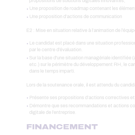
propositions de solutions digitales innovantes,
Une proposition de roadmap contenant les élément
Une proposition d’actions de communication
E2 : Mise en situation relative à l’animation de l’é
Le candidat est placé dans une situation profession
par le centre d’évaluation.
Sur la base d'une situation managériale identifiée 
etc.) sur le périmètre du développement RH, le can
dans le temps imparti.
Lors de la soutenance orale, il est attendu du candida
Présente ses propositions d’actions correctives e
Démontre que ses recommandations et actions corr
digitale de l’entreprise.
FINANCEMENT