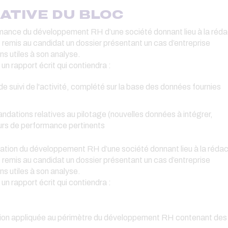
ATIVE DU BLOC
formance du développement RH d’une société donnant lieu à la réda
st remis au candidat un dossier présentant un cas d’entreprise
s utiles à son analyse.
un rapport écrit qui contiendra :
e suivi de l'activité, complété sur la base des données fournies
dations relatives au pilotage (nouvelles données à intégrer,
eurs de performance pertinents
lisation du développement RH d’une société donnant lieu à la rédac
st remis au candidat un dossier présentant un cas d’entreprise
s utiles à son analyse.
un rapport écrit qui contiendra :
isation appliquée au périmètre du développement RH contenant des