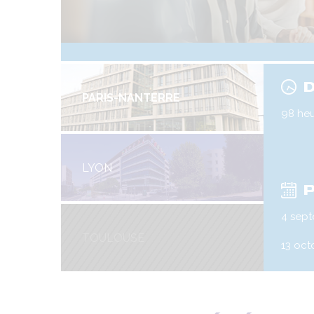
D
PARIS-NANTERRE
98 he
LYON
P
4 sep
TOULOUSE
13 oct