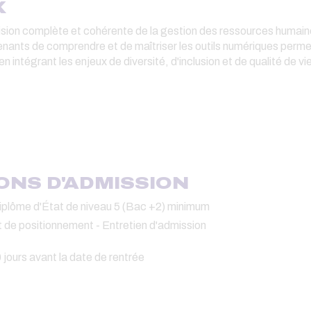
X
vision complète et cohérente de la gestion des ressources humai
renants de comprendre et de maîtriser les outils numériques perm
intégrant les enjeux de diversité, d'inclusion et de qualité de vi
H
IONS D'ADMISSION
u diplôme d'État de niveau 5 (Bac +2) minimum
st de positionnement - Entretien d'admission
0 jours avant la date de rentrée