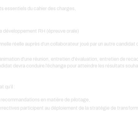
s essentiels du cahier des charges,
quipe développement RH (épreuve orale)
nelle réelle auprès d’un collaborateur joué par un autre candidat 
(animation d'une réunion, entretien d'évaluation, entretien de rec
didat devra conduire l’échange pour atteindre les résultats souha
t qu’il :
t recommandations en matière de pilotage,
ectives participent au déploiement de la stratégie de transfor