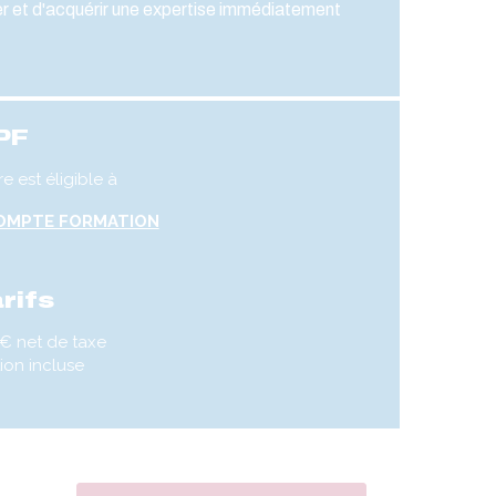
ser et d'acquérir une expertise immédiatement
PF
re est éligible à
OMPTE FORMATION
rifs
 € net de taxe
tion incluse