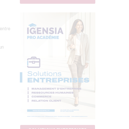
 entre
un