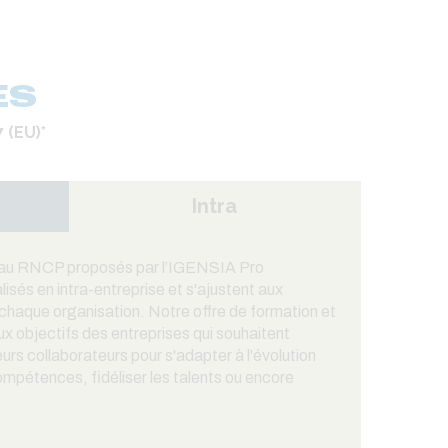
ES
 (EU)*
Intra
és au RNCP proposés par l’IGENSIA Pro
sés en intra-entreprise et s'ajustent aux
 chaque organisation. Notre offre de formation et
ux objectifs des entreprises qui souhaitent
eurs collaborateurs pour s'adapter à l'évolution
compétences, fidéliser les talents ou encore