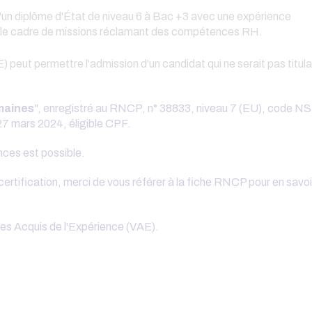
u d'un diplôme d'État de niveau 6 à Bac +3 avec une expérience
ns le cadre de missions réclamant des compétences RH.
 peut permettre l'admission d'un candidat qui ne serait pas titula
maines
", enregistré au RNCP, n° 38833, niveau 7 (EU), code N
7 mars 2024, éligible CPF.
nces est possible.
certification, merci de vous référer à la fiche RNCP pour en savoi
des Acquis de l'Expérience (VAE).