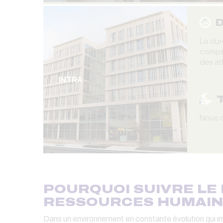
D
La dur
compé
des at
INTRA
Nous c
POURQUOI SUIVRE LE
RESSOURCES HUMAIN
Dans un environnement en constante évolution qui i