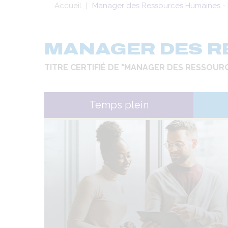
Fil
Accueil
Manager des Ressources Humaines - I
d'Ariane
MANAGER DES R
TITRE CERTIFIÉ DE "MANAGER DES RESSOURCE
Temps plein