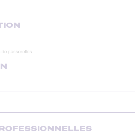
TION
as de passerelles
ON
PROFESSIONNELLES