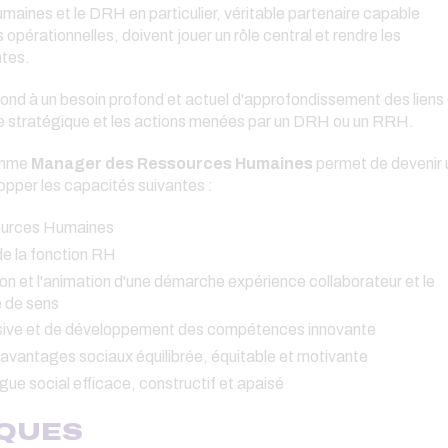
maines et le DRH en particulier, véritable partenaire capable
s opérationnelles, doivent jouer un rôle central et rendre les
ntes.
ond à un besoin profond et actuel d'approfondissement des liens
route stratégique et les actions menées par un DRH ou un RRH.
ramme
Manager des Ressources Humaines
permet de devenir 
opper les capacités suivantes :
sources Humaines
de la fonction RH
on et l'animation d'une démarche expérience collaborateur et le
e de sens
clusive et de développement des compétences innovante
 d'avantages sociaux équilibrée, équitable et motivante
logue social efficace, constructif et apaisé
IQUES