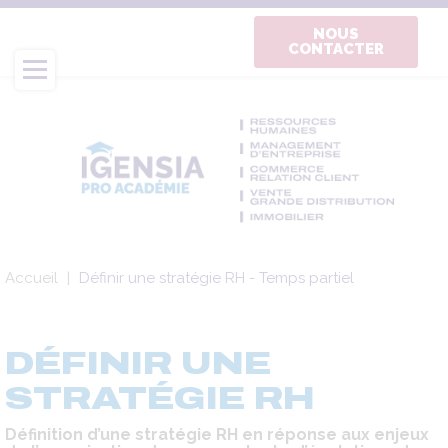
Aller
au
NOUS
CONTACTER
contenu
principal
Fil
Accueil
Définir une stratégie RH - Temps partiel
d'Ariane
DÉFINIR UNE
STRATÉGIE RH
Définition d’une stratégie RH en réponse aux enjeux