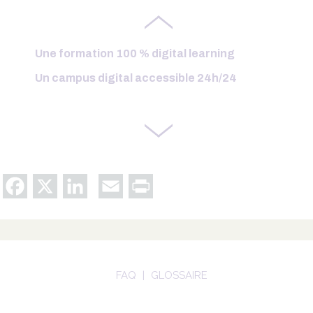
Un campus digital accessible
24h/24
Un accompagnement
collectif et individuel
Une formation
100 %
digital learning
Un campus digital accessible
24h/24
Un accompagnement
collectif et individuel
Une formation
100 %
digital learning
Un campus digital accessible
24h/24
Un accompagnement
collectif et individuel
Facebook
X
LinkedIn
Email
Print
FAQ
GLOSSAIRE