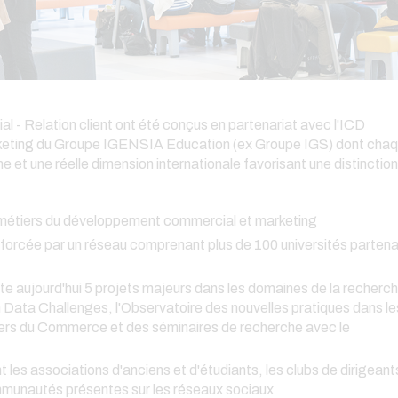
- Relation client ont été conçus en partenariat avec l'ICD
rketing du Groupe IGENSIA Education (ex Groupe IGS) dont cha
 et une réelle dimension internationale favorisant une distinction
 métiers du développement commercial et marketing
nforcée par un réseau comprenant plus de 100 universités partena
e aujourd'hui 5 projets majeurs dans les domaines de la recherc
n Data Challenges, l'Observatoire des nouvelles pratiques dans le
tiers du Commerce et des séminaires de recherche avec le
les associations d'anciens et d'étudiants, les clubs de dirigeant
mmunautés présentes sur les réseaux sociaux