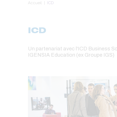
Fil
Accueil
ICD
d'Ariane
ICD
Un partenariat avec l'ICD Business S
IGENSIA Education (ex Groupe IGS)