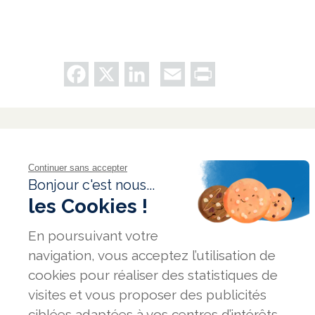
Facebook
X
LinkedIn
Email
Print
FAQ
GLOSSAIRE