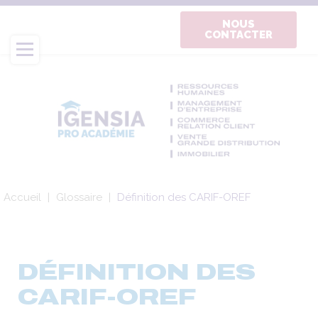
Aller
au
NOUS
CONTACTER
contenu
principal
Fil
Accueil
Glossaire
Définition des CARIF-OREF
d'Ariane
DÉFINITION DES
CARIF-OREF